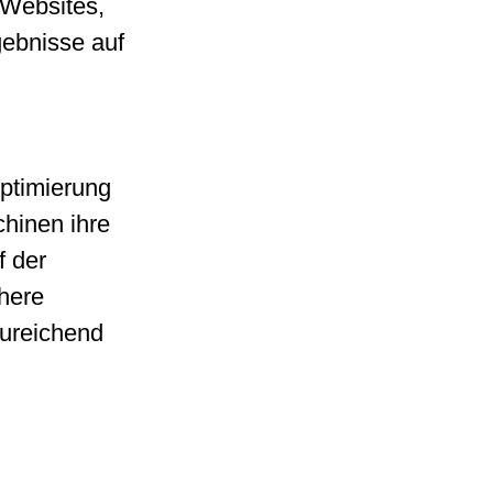
 Websites,
ebnisse auf
Optimierung
hinen ihre
f der
chere
nzureichend