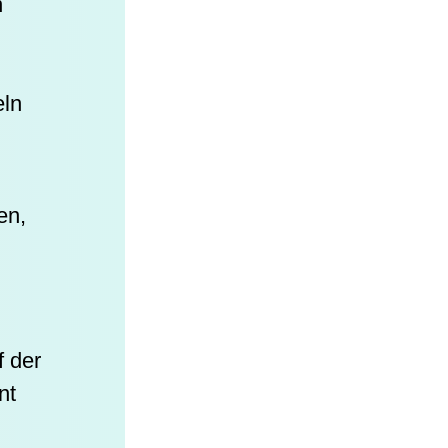
n
eln
en,
f der
nt