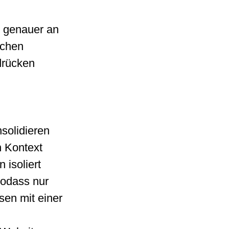
h genauer an
ichen
drücken
solidieren
n Kontext
isoliert
sodass nur
sen mit einer