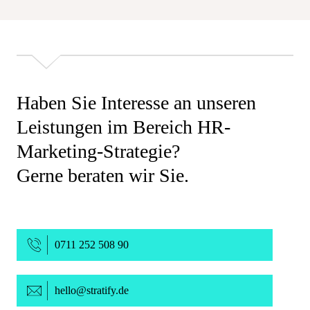
Haben Sie Interesse an unseren
Leistungen im Bereich HR-
Marketing-Strategie?
Gerne beraten wir Sie.
0711 252 508 90
_at_
hello
stratify.de